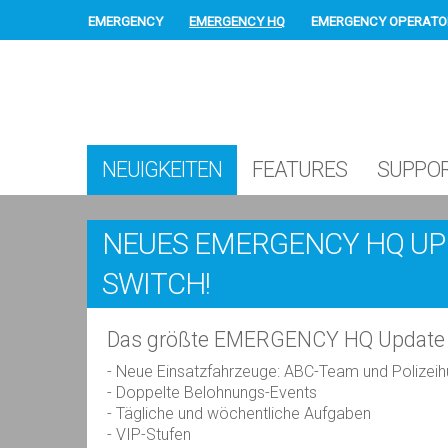
EMERGENCY
EMERGENCY HQ
EMERGENCY OPERATO
NEUIGKEITEN
FEATURES
SUPPO
NEUES EMERGENCY HQ UP
SWITCH!
Das größte EMERGENCY HQ Update al
- Neue Einsatzfahrzeuge: ABC-Team und Polizei
- Doppelte Belohnungs-Events
- Tägliche und wöchentliche Aufgaben
- VIP-Stufen