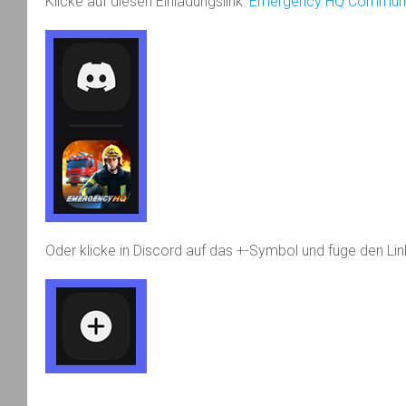
Klicke auf diesen Einladungslink:
Emergency HQ Communit
Oder klicke in Discord auf das +-Symbol und füge den Lin